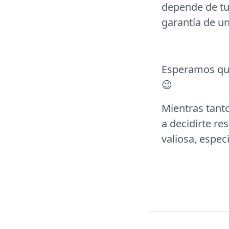
depende de tu
garantía de un
Esperamos que
😉
Mientras tant
a decidirte r
valiosa, espe