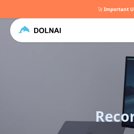
🚀
Important U
Reco