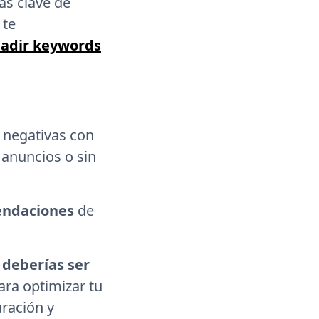
as clave de
 te
ñadir keywords
 negativas con
 anuncios o sin
endaciones
de
s
deberías ser
ara optimizar tu
ración y