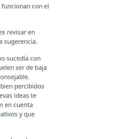
 funcionan con el
s revisar en
la sugerencia.
mo sucedía con
elen ser de baja
consejable.
bien percibidos
evas ideas te
en en cuenta
ativos y que