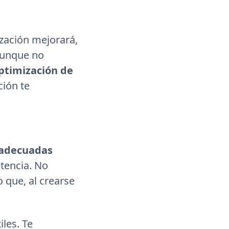
zación mejorará,
Aunque no
ptimización de
ión te
adecuadas
tencia. No
 que, al crearse
les. Te