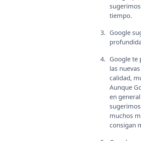
sugerimos 
tiempo.
Google sug
profundida
Google te 
las nueva
calidad, m
Aunque Goo
en general
sugerimos
muchos más
consigan 