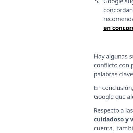
Google sug
concordanc
recomendam
en concor
Hay algunas s
conflicto con 
palabras clav
En conclusión
Google que al
Respecto a las
cuidadoso y v
cuenta, tambi