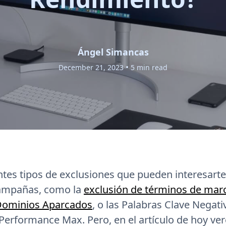
Ángel Simancas
•
December 21, 2023
5 min read
ntes tipos de exclusiones que pueden interesarte
campañas, como la
exclusión de términos de mar
 Dominios Aparcados
, o las Palabras Clave Negati
erformance Max. Pero, en el artículo de hoy v