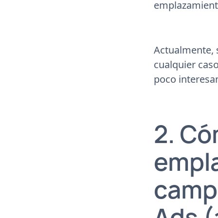
emplazamient
Actualmente, s
cualquier cas
poco interesa
2. Có
empla
camp
Ads (