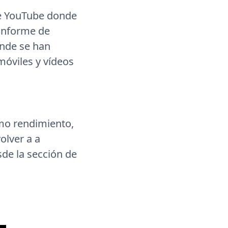
de YouTube donde
 informe de
nde se han
móviles y vídeos
mo rendimiento,
olver a a
de la sección de