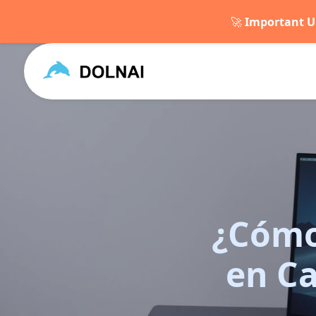
🚀
Important U
¿Cómo
en C