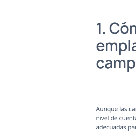
1. Có
empla
camp
Aunque las ca
nivel de cuen
adecuadas par