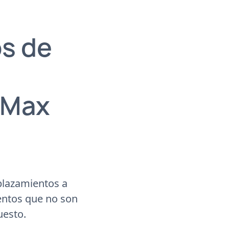
os de
 Max
plazamientos a
entos que no son
uesto.