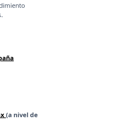
dimiento
.
mpaña
ax
(a nivel de