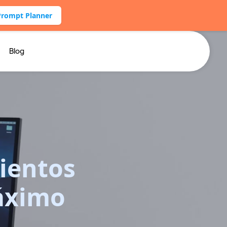
Prompt Planner
Blog
ientos
áximo