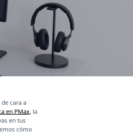
 de cara a
ca en PMax,
la
vas en tus
eremos cómo